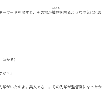
はれもの
キーワードを出すと、その場が
腫物
を触るような空気に包ま
、助かる）
すか？」
先輩がいたのよ。美人でさー。その先輩が監督官になったか