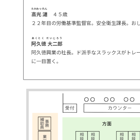
たかみつ れん
高光 漣
４５歳
２２年目の労働基準監督官。安全衛生課長。お
あくとく だいじろう
阿久徳 大二郎
阿久徳興業の社長。ド派手なスラックスがトレ
に一目置く。