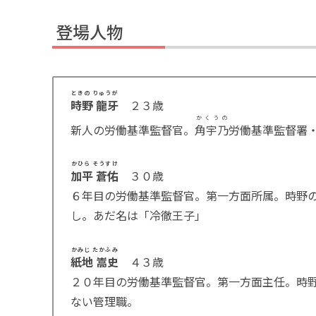
登場人物
ときの りゅうが
時野 龍牙
２３歳
かくうの
新人の労働基準監督官。
角宇乃
労働基準監督署
かひら そうすけ
加平 蒼佑
３０歳
６年目の労働基準監督官。第一方面所属。時野
し。あだ名は「冷徹王子」
かみじ たかふみ
紙地 嵩史
４３歳
２０年目の労働基準監督官。第一方面主任。時
ない管理職。