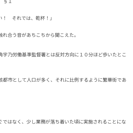
§１
い！ それでは、乾杯！」
触れ合う音があちこちから聞こえた。
角宇乃労働基準監督署とは反対方向に１０分ほど歩いたとこ
核都市として人口が多く、それに比例するように繁華街であ
ぐではなく、少し業務が落ち着いた頃に実施されることにな