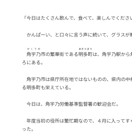
「今日はたくさん飲んで、食べて、楽しんでくださ
かんぱーい、と口々に言う声に続いて、グラスが
かくうの
あきたまち
角宇乃
市の繁華街である
明多町
は、角宇乃駅から
ろにある。
角宇乃市は県庁所在地ではないものの、県内の中
る明多町も栄えている。
今日は、角宇乃労働基準監督署の歓迎会だ。
年度当初の役所は繁忙期なので、４月に入ってす
った。