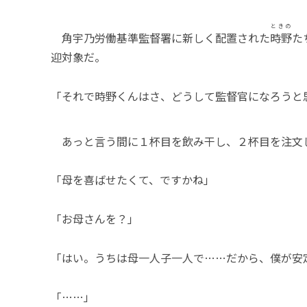
ときの
角宇乃労働基準監督署に新しく配置された
時野
た
迎対象だ。
「それで時野くんはさ、どうして監督官になろうと
あっと言う間に１杯目を飲み干し、２杯目を注文
「母を喜ばせたくて、ですかね」
「お母さんを？」
「はい。うちは母一人子一人で……だから、僕が安
「……」