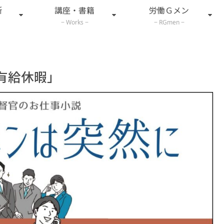
所
講座・書籍
労働Ｇメン
Works
RGmen
有給休暇」