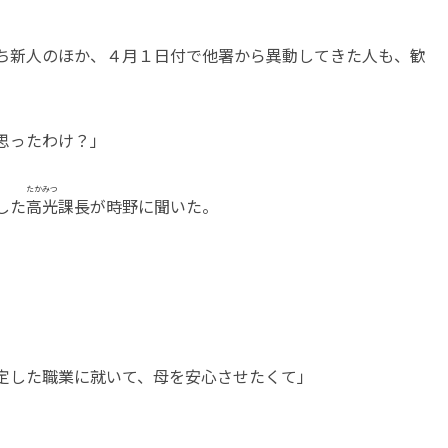
ち新人のほか、４月１日付で他署から異動してきた人も、歓
思ったわけ？」
たかみつ
した
高光
課長が時野に聞いた。
定した職業に就いて、母を安心させたくて」