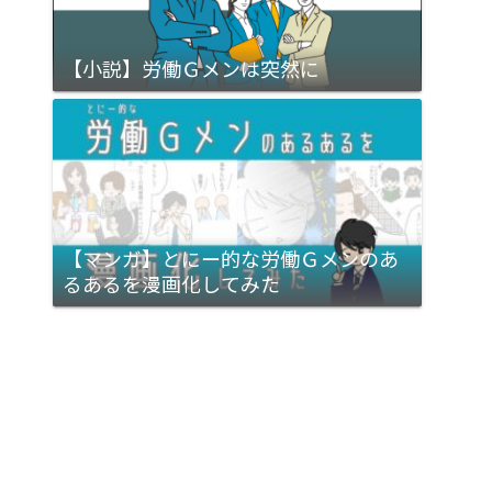
【小説】労働Ｇメンは突然に
【マンガ】とにー的な労働Ｇメンのあ
るあるを漫画化してみた