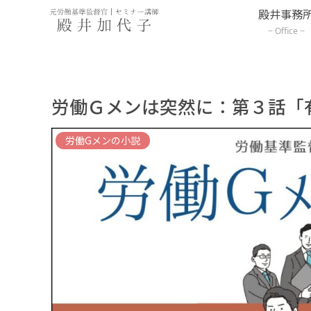
殿井事務
Office
労働Ｇメンは突然に：第３話「
労働Gメンの小説