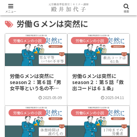
メニュー
検索
労働Ｇメンは突然に
労働Gメンの小説
労働Gメンの小説
労働Ｇメンは突然に
労働Ｇメンは突然に
season２：第６話「男
season２：第５話「救
女平等という名の不平
出コードは６１条」
等」
2025.05.09
2025.04.11
労働Gメンの小説
労働Gメンの小説